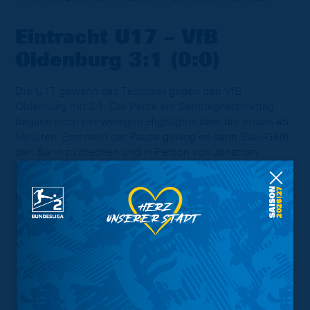
Eintracht U17 – VfB
Oldenburg 3:1 (0:0)
Die U17 gewann das Testspiel gegen den VfB
Oldenburg mit 3:1. Die Partie am Sonntagnachmittag
begann noch mit wenigen Highlights über die ersten 45
Minuten. Erst nach der Pause gelang es dann Blau-Gelb
den Bann zu brechen und in Person von Jonathan
Holinka das erste Tor zu erzielen (53‘). In der Folge waren
dann die Gäste am Drücker, ein langer Ball führte
letztendlich zum Ausgleich (67‘). Lange hatte dieser
Spielstand allerdings nicht Bestand, denn nur neun
Minuten später war Linus Bröger zur Stelle und schob
zur zweiten Braunschweiger Führung an diesem Tag ein
(76‘). Nur wenige Minuten später machte die Mannschaft
von Kosta Rodrigues dann den Deckel drauf. Holinka
schnürte den Doppelpack und sicherte den 3:1-Sieg für
Blau-Gelb.