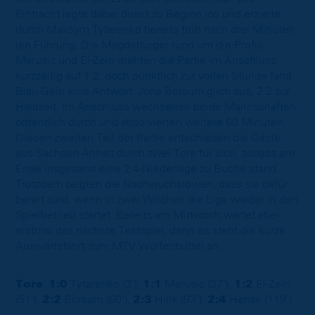
Eintracht legte dabei direkt zu Beginn los und erzielte
durch Maksym Tytarenko bereits früh nach drei Minuten
die Führung. Die Magdeburger rund um die Profis
Marusic und El-Zein drehten die Partie im Anschluss
kurzzeitig auf 1:2, doch pünktlich zur vollen Stunde fand
Blau-Gelb eine Antwort. Jona Borsum glich aus, 2:2 zur
Halbzeit. Im Anschluss wechselten beide Mannschaften
ordentlich durch und absolvierten weitere 60 Minuten.
Diesen zweiten Teil der Partie entschieden die Gäste
aus Sachsen-Anhalt durch zwei Tore für sich, sodass am
Ende insgesamt eine 2:4-Niederlage zu Buche stand.
Trotzdem zeigten die Nachwuchslöwen, dass sie dafür
bereit sind, wenn in zwei Wochen die Liga wieder in den
Spielbetrieb startet. Bereits am Mittwoch wartet aber
erstmal das nächste Testspiel, denn es steht die kurze
Auswärtsfahrt zum MTV Wolfenbüttel an.
Tore
:
1:0
Tytarenko (3‘),
1:1
Marusic (37‘),
1:2
El-Zein
(51‘),
2:2
Borsum (60‘),
2:3
Hink (93‘),
2:4
Henze (119‘)