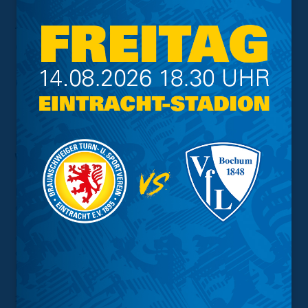
Tore
:
1:0
Holinka (53‘),
1:1
Claussen (67‘),
2:1
Bröger
(76‘),
3:1
Holinka (82‘)
U17
: Langos – Abdaoui, Kästner, Noster, Schröder,
Ketzscher, Baum, Bröger, Bytyqi, Krebs, Gryglewski
Eintracht U16 – TSG
Wieseck II 3:1 (2:1)
Der erste Test auf dem Rasen ist gelungen. Die U16
gewann ihr Testspiel gegen die TSG Wieseck II mit 3:1.
Eine Viertelstunde dauerte es, bis der Ball das erste Mal
die Torlinie überquerte. Jedoch waren es die Gäste, die
den Treffer jubeln durften. Lange mussten die
Nachwuchslöwen diesem 0:1-Rückstand aber nicht
hinterherlaufen. Nach 26 Minuten konnte die Eintracht
zurückschlagen und sogar noch vor der Halbzeit das