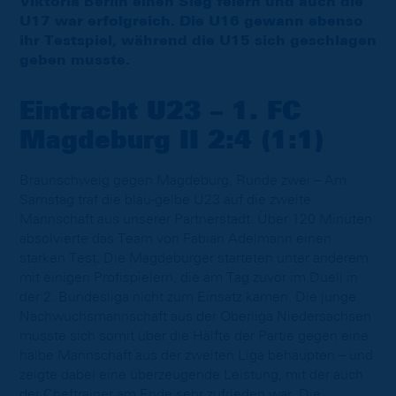
Viktoria Berlin einen Sieg feiern und auch die
U17 war erfolgreich. Die U16 gewann ebenso
ihr Testspiel, während die U15 sich geschlagen
geben musste.
Eintracht U23 – 1. FC
Magdeburg II 2:4 (1:1)
Braunschweig gegen Magdeburg, Runde zwei – Am
Samstag traf die blau-gelbe U23 auf die zweite
Mannschaft aus unserer Partnerstadt. Über 120 Minuten
absolvierte das Team von Fabian Adelmann einen
starken Test. Die Magdeburger starteten unter anderem
mit einigen Profispielern, die am Tag zuvor im Duell in
der 2. Bundesliga nicht zum Einsatz kamen. Die junge
Nachwuchsmannschaft aus der Oberliga Niedersachsen
musste sich somit über die Hälfte der Partie gegen eine
halbe Mannschaft aus der zweiten Liga behaupten – und
zeigte dabei eine überzeugende Leistung, mit der auch
der Cheftrainer am Ende sehr zufrieden war. Die