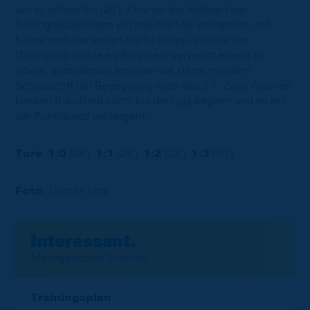
um zu antworten (25‘). Kurz vor der Halbzeit war
Rödinghausen dann ein zweites Mal erfolgreich und
führte nach der ersten Hälfte knapp. Im zweiten
Durchgang wurde es Blau-Gelb verwehrt erneut zu
jubeln, statt dessen erzielten die Gäste mit dem
Schlusspfiff der Begegnung noch das 3:1. Zwei Wochen
bleiben Blau-Gelb noch, bis die Liga beginnt und es mit
der Punktejagd weitergeht.
Tore
:
1:0
(24‘),
1:1
(25‘),
1:2
(33‘),
1:3
(70‘)
Foto
: Torsten Utta
Interessant.
Meistgesuchte Themen
Trainingsplan