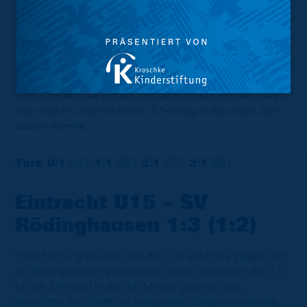
Spiel drehen. Somit ging es mit einer 2:1-Führung für die
Gastgeber in die Halbzeitpause. Nach Wiederanpfiff
gelang es der U16 zunächst nicht, den Vorsprung
auszubauen, gleichzeitig scheiterte aber auch Wieseck
am Versuch, das 2:2 in den Maschen unterzubringen. So
dauerte es bis zur 80. Minute, bis die Eintracht ihre
Schlussoffensive nutzen, mit dem dritten Tor den Sieg
klar machen und mit einem 3:1-Erfolg in das neue Jahr
starten konnte.
Tore
:
0:1
(14‘),
1:1
(26‘),
2:1
(37‘),
3:1
(80‘)
Eintracht U15 – SV
Rödinghausen 1:3 (1:2)
Trotz Führung musste sich die U15 am Ende gegen den
SV Rödinghausen geschlagen geben. Nachdem das 1:0
für die Eintracht in der 24. Minute gefallen war,
brauchten die Gäste nur knapp eine Zeigerumdrehung,