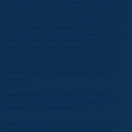
Toren mangeln und nach einer guten Stunde gelang
dieses Mal den Nachwuchslöwen der Ausgleich – 2:2.
Eine Viertelstunde später zog die Eintracht ihrerseits das
Spiel auf ihre Seite und ging durch das Tor von Gega in
der 76. Minute ein weiteres Mal in Front. Doch damit
war die Partie noch lange nicht entschieden, denn die
Berliner bejubelten sieben Minuten vor Schluss noch
den 3:3-Ausgleich. Die Eintracht gab jedoch auch nach
diesem Nackenschlag den Sieg nicht auf und eine
Minute vor Ablauf der regulären Spielzeit sicherte
Redecker mit einem Tor zum 4:3 spät den torreichen
Auswärtserfolg für die Nachwuchslöwen in der
Hauptstadt.
Tore
:
0:1
Dabrowski (4‘),
1:1
Keskin (11‘),
2:1
Kummerow (44‘),
2:2
Klipphahn (61‘),
2:3
Gega (76‘),
3:3
Herzberg (83‘),
3:4
Redecker (89‘)
U19
: Fuchs, Klipphahn, Awali, Dabrowski, Gehring,
Weisheit, Backfisch, Hassanin, Gambke, Hounkpati