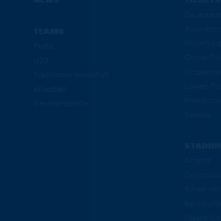
NEWS
TICKETS
Dauerkart
Auswärtsd
TEAMS
Vorverkau
Profis
Online-Ti
U23
Gruppena
Traditionsmannschaft
Löwen-Tic
eFootball
Promotion
Geschäftsstelle
Service
STADIO
Anfahrt
Geschicht
Kinder i
Barrierefre
Staake Ge