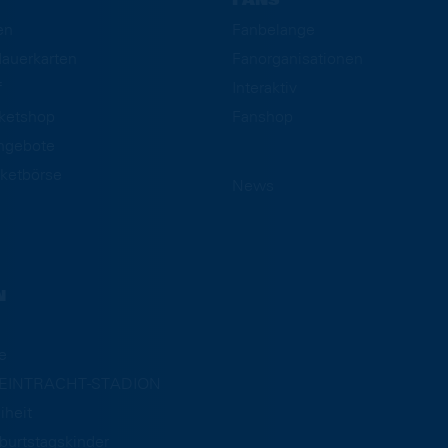
FANS
en
Fanbelange
auerkarten
Fanorganisationen
f
Interaktiv
cketshop
Fanshop
ngebote
ketbörse
News
N
e
m EINTRACHT-STADION
iheit
burtstagskinder