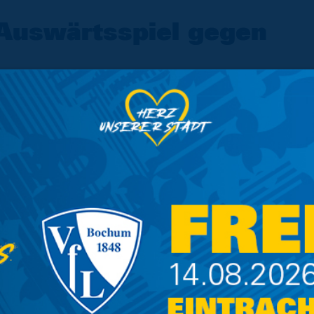
Auswärtsspiel gegen
zeitnah
spiels am 24. Juli 2021 im Austausch mit
lokalen Behörden und dem zuständigen
itag dieser Woche eine finale Rückmeldung zu
in reduziertes Gästekontingent für unsere