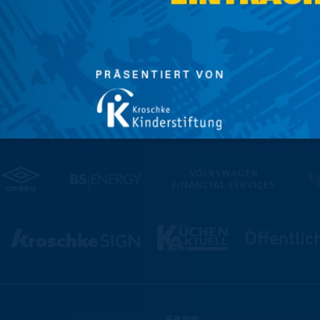
ind uns noch nicht bekannt. Sobald wir weitere
e umgehend an Euch kommunizieren.