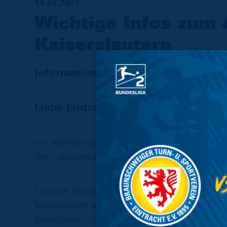
13.07.2021
Wichtige Infos zum 
Kaiserslautern
Informationen über Gästekontigent 
Liebe Eintracht-Fans,
wir stehen wegen unseres ersten Auswärts
dem gastgebenden 1. FC Kaiserslautern.
Lautern hat sein Hygienekonzept bei den 
Ministerium eingereicht und hofft, am Fre
bekommen. Aktuell gehen wir davon aus, e