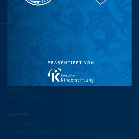
Wir sind
Eintracht.
NEWS
TEAMS
Profis
U23
Traditionsmannschaft
eFootball
Geschäftsstelle
TICKETS
Dauerkarten
Auswärtsdauerkarten