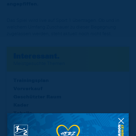
angepfiffen.
Das Spiel wird live auf Sport 1 übertragen. Ob und in
welchem Umfang Zuschauer zu dieser Begegnung
zugelassen werden, steht aktuell noch nicht fest.
Interessant.
Meistgesuchte Themen
Trainingsplan
Vorverkauf
Geschützter Raum
Kader
Tabelle